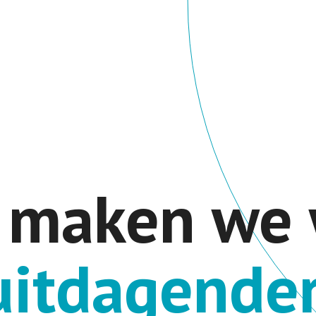
 maken we 
u
i
t
d
a
g
e
n
d