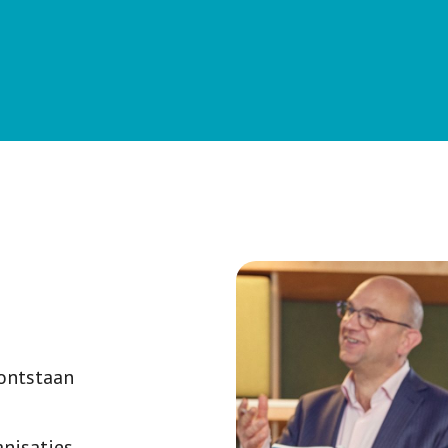
ontstaan
nisaties,