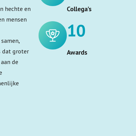
Collega's
en hechte en
ken mensen
10
n samen,
 dat groter
Awards
j aan de
e
enlijke