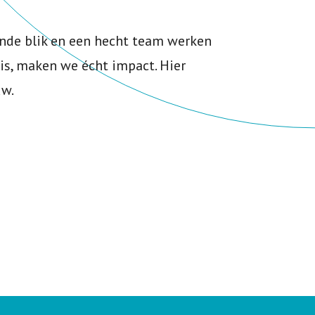
nde blik en een hecht team werken
s, maken we écht impact. Hier
uw.