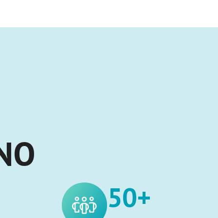
NNO
50+