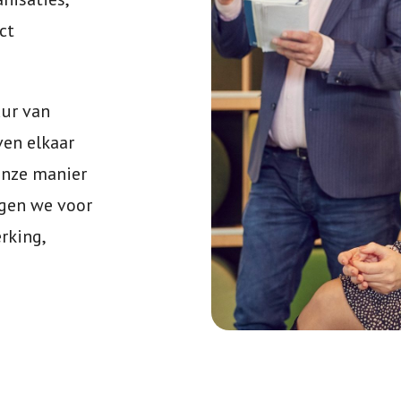
ct
uur van
ven elkaar
onze manier
rgen we voor
rking,