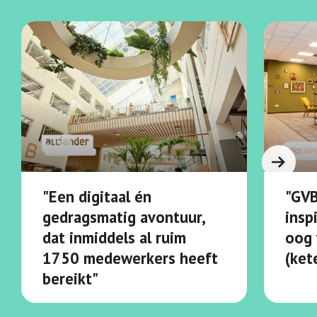
"Een digitaal én
"GVB
gedragsmatig avontuur,
insp
dat inmiddels al ruim
oog 
1750 medewerkers heeft
(ket
bereikt"