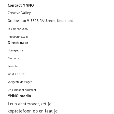
Contact YNNO
Creative Valley
Orteliuslaan 9, 3528 BA Utrecht, Nederland
+31 30 767 05 00
info@ynno.com
Direct naar
Homepagina
Over ons
Projecten
Word YNNO’er
Veelgestelde vragen
Ons initiatief Youmeet
YNNO media
Leun achterover, zet je
koptelefoon op en laat je