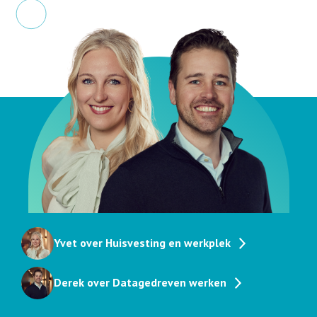
Yvet over Huisvesting en werkplek
Derek over Datagedreven werken