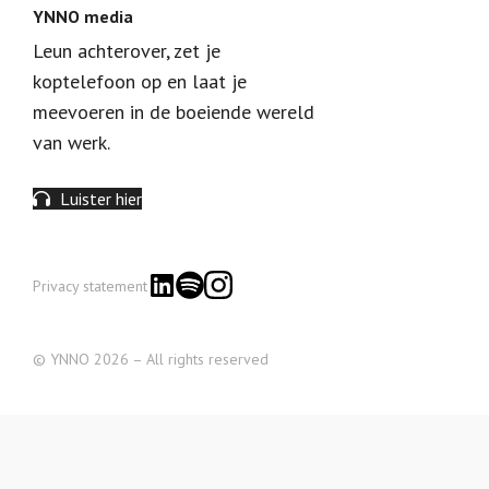
YNNO media
Leun achterover, zet je
koptelefoon op en laat je
meevoeren in de boeiende wereld
van werk.
Luister hier
Privacy statement
© YNNO 2026 – All rights reserved