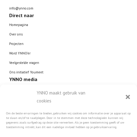
info@ynno.com
Direct naar
Homepagina
Over ons
Projecten
Word YNNO’er
Veelgestelde vragen
Ons initiatief Youmeet
YNNO media
Leun achterover, zet je
YNNO maakt gebruik van
koptelefoon op en laat je
cookies
meevoeren in de boeiende wereld
van werk.
Om de beste ervaringen te bieden, gebruiken wij cookies om informatie over je apparaat op
te slaan en/of te raadplegen. Door in te stemmen met deze technologieën kunnen wij
gegevens zoals surfgedrag op deze site verwerken. Als je geen toestemming geeft of uw
toestemming intrekt, kan dit een nadelige invloed hebben op je gebruikservaring.
Luister hier