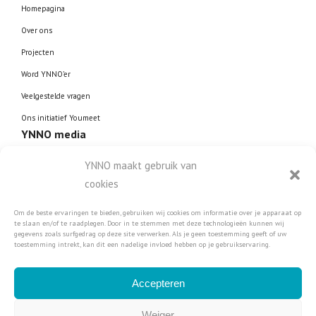
Homepagina
Over ons
Projecten
Word YNNO’er
Veelgestelde vragen
Ons initiatief Youmeet
YNNO media
Leun achterover, zet je
YNNO maakt gebruik van
koptelefoon op en laat je
cookies
meevoeren in de boeiende wereld
van werk.
Om de beste ervaringen te bieden, gebruiken wij cookies om informatie over je apparaat op
te slaan en/of te raadplegen. Door in te stemmen met deze technologieën kunnen wij
gegevens zoals surfgedrag op deze site verwerken. Als je geen toestemming geeft of uw
toestemming intrekt, kan dit een nadelige invloed hebben op je gebruikservaring.
Luister hier
Accepteren
Privacy statement
Weiger